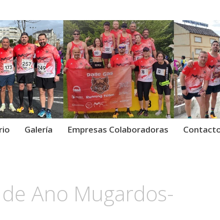
Gas Running Team.
as Running Team ·
rio
Galería
Empresas Colaboradoras
Contact
in de Ano Mugardos-