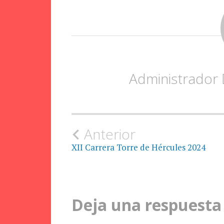
Administrador
Navegación
Anterior
XII Carrera Torre de Hércules 2024
de
la
Deja una respuesta
entrada