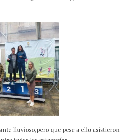
ante lluvioso,pero que pese a ello asistieron
tre todas las categorías.