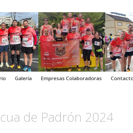
Gas Running Team.
as Running Team ·
rio
Galería
Empresas Colaboradoras
Contact
ascua de Padrón 2024