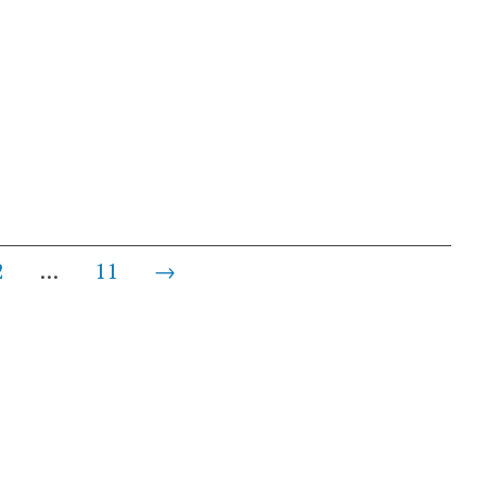
2
…
11
→