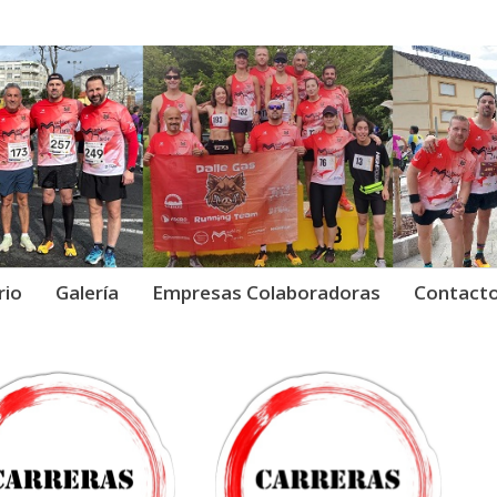
Gas Running Team.
as Running Team ·
rio
Galería
Empresas Colaboradoras
Contact