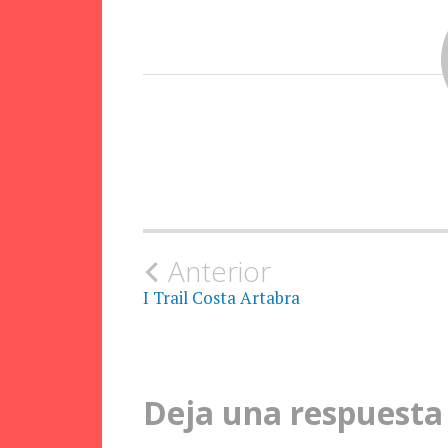
Navegación
Anterior
I Trail Costa Artabra
de
la
Deja una respuesta
entrada