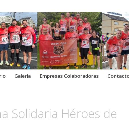
Gas Running Team.
as Running Team ·
rio
Galería
Empresas Colaboradoras
Contact
a Solidaria Héroes de