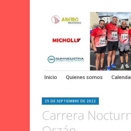
Club de corredores Dalle 
· Club Dalle G
Ir
Inicio
Quienes somos
Calenda
al
contenido
25 DE SEPTIEMBRE DE 2022
Carrera Nocturn
Orzán