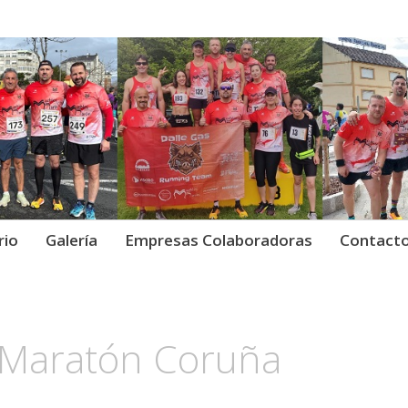
Gas Running Team.
as Running Team ·
rio
Galería
Empresas Colaboradoras
Contact
 Maratón Coruña