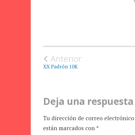
Navegación
Anterior
XX Padrón 10K
de
la
Deja una respuesta
entrada
Tu dirección de correo electrónico
están marcados con
*